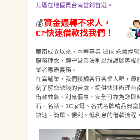
北區在地優質台南當鋪首選。
💰
資金週轉不求人
，
👉
快速借款找我們！
華南成立以來，本著專業 誠信 永續經
服務理念，遵守當業法則以維護顧客權
業者應盡義務。
在當舖業，我們接觸各行各業人群，最
刻了解您缺錢的苦處，提供快速辦理台
借款救急、利息優惠，安全可靠為您即
石、名錶、3C家電、各式名牌精品典當
快速、簡單、便利、低利息的借款流程，