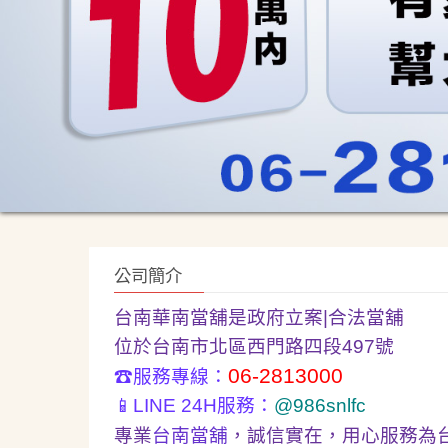
公司簡介
台南華南當舖是政府立案|合法當舖
位於台南市北區西門路四段497號
06-2813000
☎
服務專線：
📱
LINE 24H服務：
@986snlfc
專業
台南當舖
，誠信實在，用心服務為