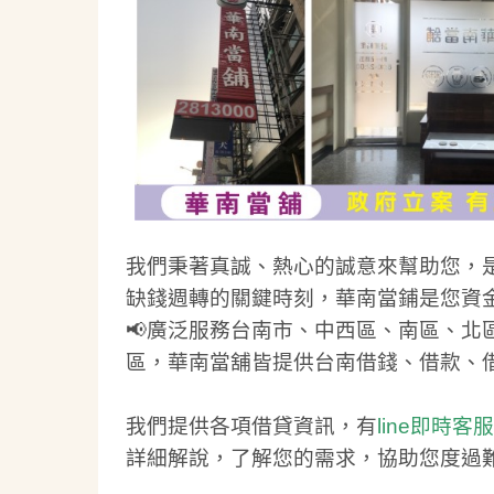
我們秉著真誠、熱心的誠意來幫助您，
缺錢週轉的關鍵時刻，華南當鋪是您資
📢
廣泛服務台南市、中西區、南區、北
區，華南當舖皆提供台南借錢、借款、
我們提供各項借貸資訊，有
line即時客服
詳細解說，了解您的需求，協助您度過