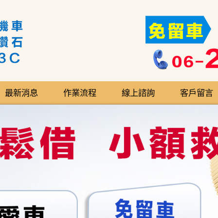
最新消息
作業流程
線上諮詢
客戶留言