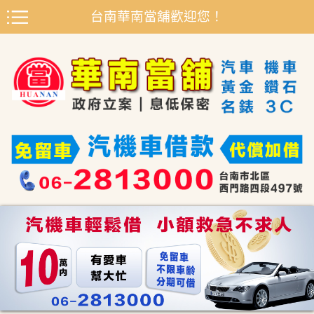
台南華南當舖歡迎您！