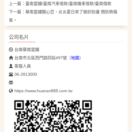
上一篇：
臺南當舖/臺南汽車借款/臺南機車借款/臺南借款
下一篇：
華南當鋪關心您，炎炎夏日來了做好防護 預防熱傷
害。
公司名片
台南華南當舖
台南市北區西門路四段497號
（
地圖
）
客服人員
06-2813000
https://www.huanan888.com.tw