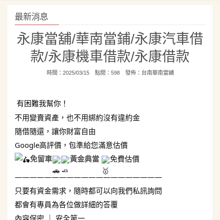
最新消息
永康當舖/華南當鋪/永康汽車借
款/永康機車借款/永康借款
時間：2025/03/15 點閱：598 發佈：
台南華南當舖
有困難我幫你！
不用變賣資產，也不用綁約沒有違約金
隨借隨還，讓你財富自由
Google高評價，包準給您滿意估價
免留車
黃金典當
免費估價
————————————————————
只要有資金需求，隨時都可以向我們私訊詢問
都會有專員為各位做詳細的答覆
內容保密 ｜ 安全第一